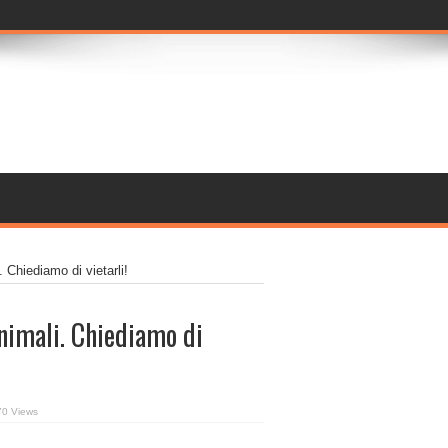
 Chiediamo di vietarli!
nimali. Chiediamo di
70 Views
nno:
i