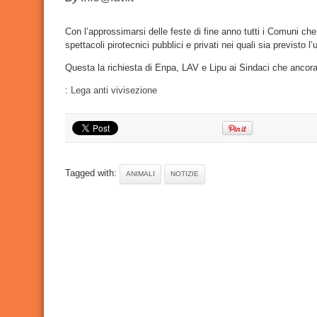
per
animali.
Chiedia
di
Con l’approssimarsi delle feste di fine anno tutti i Comuni che
vietarli!
spettacoli pirotecnici pubblici e privati nei quali sia previsto l’ut
Questa la richiesta di Enpa, LAV e Lipu ai Sindaci che anco
:
Lega anti vivisezione
Tagged with:
ANIMALI
NOTIZIE