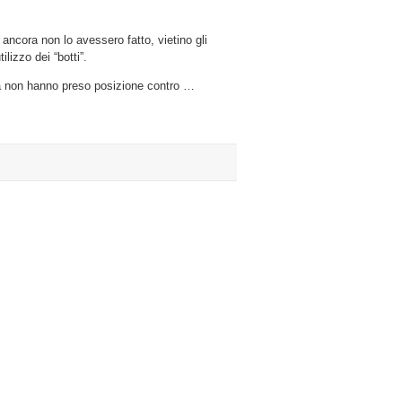
mo
 ancora non lo avessero fatto, vietino gli
ilizzo dei “botti”.
ra non hanno preso posizione contro …