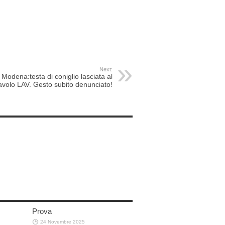
Next:
Modena:testa di coniglio lasciata al
avolo LAV. Gesto subito denunciato!
Prova
24 Novembre 2025