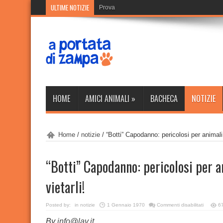
ULTIME NOTIZIE
Prova
HOME
AMICI ANIMALI
»
BACHECA
NOTIZIE
Home
/
notizie
/
“Botti” Capodanno: pericolosi per animali.
“Botti” Capodanno: pericolosi per a
vietarli!
su
Posted by:
in
notizie
1 Gennaio 1970
Commenti disabilitati
6
“Botti”
Capoda
By
info@lav.it
pericolos