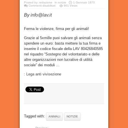
Posted by:
redazione
in
notizie
1 Gennaio 1970
su
Commenti disabilitati
961 Views
Come
donare
By
info@lav.it
il
5xmille
agli
animali
Ferma le violenze, firma per gli animali!
Grazie al 5xmille puoi salvare gli animali senza
spendere un euro: basta mettere la tua firma e
inserire il codice fiscale della LAV 80426840585
nel riquadro “Sostegno del volontariato e delle
altre organizzazioni non lucrative di utilità
sociale” dei moduli …
:
Lega anti vivisezione
Tagged with:
ANIMALI
NOTIZIE