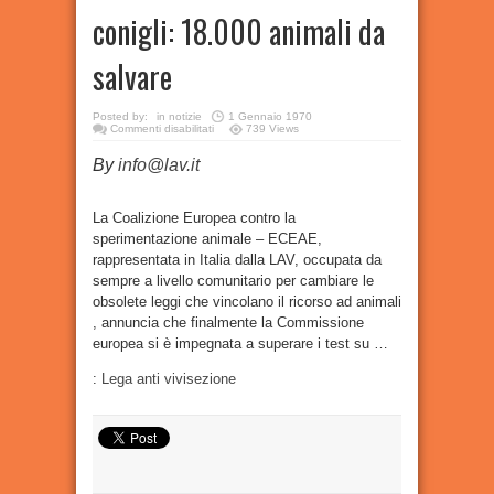
conigli: 18.000 animali da
salvare
Posted by:
in
notizie
1 Gennaio 1970
su
Commenti disabilitati
739 Views
Commissione
UE
By
info@lav.it
verso
alternative
ai
test
sui
La Coalizione Europea contro la
conigli:
sperimentazione animale – ECEAE,
18.000
animali
rappresentata in Italia dalla LAV, occupata da
da
salvare
sempre a livello comunitario per cambiare le
obsolete leggi che vincolano il ricorso ad animali
, annuncia che finalmente la Commissione
europea si è impegnata a superare i test su …
:
Lega anti vivisezione