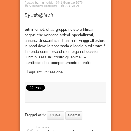
Posted by:
in
notizie
1 Gennaio 1970
su
Commenti disabilitati
771 Views
Crimini
sessuali
By
info@lav.it
contro
gli
animali,
Dossier
LAV
Siti internet, chat, gruppi, riviste e filmati,
negozi che vendono articoli specializzati,
annunci di scambisti di animali, viaggi all’estero
in posti dove la zooerastia è legale o tollerata: è
il mondo sommerso che emerge nel dossier
“Crimini sessuali contro gli animali –
caratteristiche, comportamento e profili …
:
Lega anti vivisezione
Tagged with:
ANIMALI
NOTIZIE
Previous: