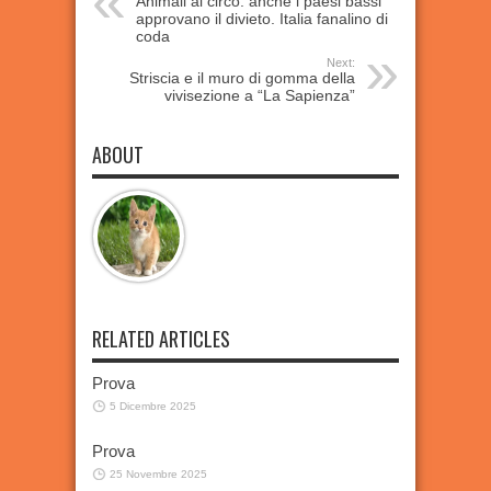
Animali al circo: anche i paesi bassi
approvano il divieto. Italia fanalino di
coda
Next:
Striscia e il muro di gomma della
vivisezione a “La Sapienza”
ABOUT
RELATED ARTICLES
Prova
5 Dicembre 2025
Prova
25 Novembre 2025