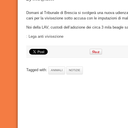
process
Green
Hill.
Parola
Domani al Tribunale di Brescia si svolgerà una nuova udienza 
ai
cani per la vivisezione sotto accusa con le imputazioni di malt
testi
della
difesa
Noi della LAV, custodi dell’adozione dei circa 3 mila beagle s
:
Lega anti vivisezione
Tagged with:
ANIMALI
NOTIZIE