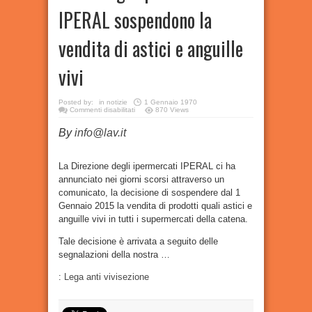
IPERAL sospendono la
vendita di astici e anguille
vivi
Posted by:
in
notizie
1 Gennaio 1970
su
Commenti disabilitati
870 Views
Dopo
segnalazione
By
info@lav.it
LAV
Sondrio
gli
ipermercati
IPERAL
La Direzione degli ipermercati IPERAL ci ha
sospendono
annunciato nei giorni scorsi attraverso un
la
vendita
comunicato, la decisione di sospendere dal 1
di
astici
Gennaio 2015 la vendita di prodotti quali astici e
e
anguille
anguille vivi in tutti i supermercati della catena.
vivi
Tale decisione è arrivata a seguito delle
segnalazioni della nostra …
:
Lega anti vivisezione