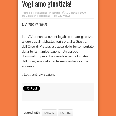
Vogliamo giustizia!
Posted by:
redazione
in
notizie
1 Gennaio 1970
su
Commenti disabilitati
927 Views
Giostra
dell’Orso
By
info@lav.it
(Pistoia),
abbattuti
due
cavalli.
Vogliamo
La LAV annuncia azioni legali, per dare giustizia
giustizia!
ai due cavalli abbattuti ieri sera alla Giostra
dell’Orso di Pistoia, a causa delle ferite riportate
durante la manifestazione. Un epilogo
drammatico per i due cavalli e per la Giostra
dell’Orso, una delle tante manifestazioni che
ancora si …
:
Lega anti vivisezione
Tagged with:
ANIMALI
NOTIZIE