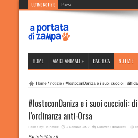
ULTIME NOTIZIE
Prova
HOME
AMICI ANIMALI
»
BACHECA
NOTIZIE
Home
/
notizie
/
#IostoconDaniza e i suoi cuccioli: diffid
#IostoconDaniza e i suoi cuccioli: d
l’ordinanza anti-Orsa
su
Posted by:
in
notizie
1 Gennaio 1970
Commenti disabilitati
8
#Iostoc
e
By
info@lav.it
i