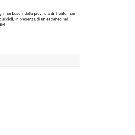
hi nei boschi della provincia di Trento, non
uccioli, in presenza di un estraneo nel
nza
ile!