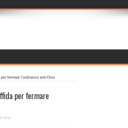
a per fermare l’ordinanza anti-Orsa
iffida per fermare
56 Views
onDaniza