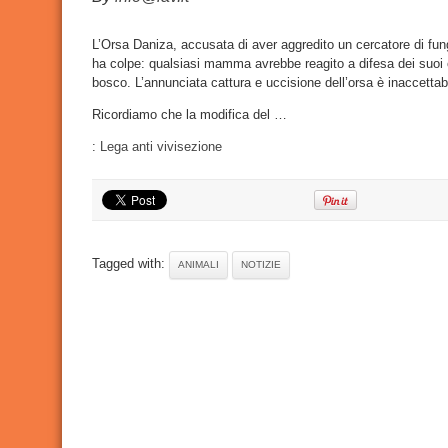
suoi
cuccioli:
diffida
per
L’Orsa Daniza, accusata di aver aggredito un cercatore di fung
fermare
ha colpe: qualsiasi mamma avrebbe reagito a difesa dei suoi c
l’ordina
anti-
bosco. L’annunciata cattura e uccisione dell’orsa è inaccettab
Orsa
Ricordiamo che la modifica del …
:
Lega anti vivisezione
Tagged with:
ANIMALI
NOTIZIE