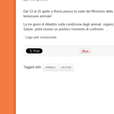
Generali
del
Benesse
Animale,
Dal 13 al 15 aprile a Roma presso la sede del Ministero della 
del
benessere animale”.
Minister
della
Salute
La tre giorni di dibattito sulla condizione degli animali, organi
Salute, potrà essere un positivo momento di confronto. …
:
Lega anti vivisezione
Tagged with:
ANIMALI
NOTIZIE