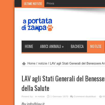
ULTIME NOTIZIE
Prova
HOME
AMICI ANIMALI
»
BACHECA
NOTIZIE
Home
/
notizie
/
LAV agli Stati Generali del Benessere An
LAV agli Stati Generali del Benesse
della Salute
su
Posted by:
in
notizie
1 Gennaio 1970
Commenti disabilitati
6
LAV
agli
By
info@lav.it
Stati