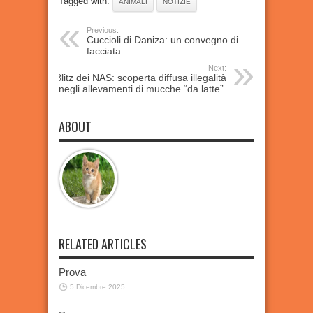
Tagged with:
ANIMALI
NOTIZIE
Previous:
Cuccioli di Daniza: un convegno di
facciata
Next:
Blitz dei NAS: scoperta diffusa illegalità
negli allevamenti di mucche “da latte”.
ABOUT
RELATED ARTICLES
Prova
5 Dicembre 2025