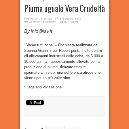
Piuma uguale Vera Crudeltà
Posted by:
in
notizie
1 Gennaio 1970
su
Commenti disabilitati
802 Views
L’inchiesta
di
By
info@lav.it
Report
sulle
oche
spiumate
vive.
“Siamo tutti oche” – l’inchiesta realizzata da
Vera
Sabrina Giannini per Report punta il dito contro
Piuma
uguale
gli allevamenti industriali delle oche, da 5.000 a
Vera
Crudeltà
10.000 animali, appositamente allevate per la
produzione di piume, ricavate tramite
spiumatura in vivo: una sofferenza atroce che
viene ripetuta più volte sino …
:
Lega anti vivisezione