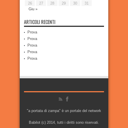
26
27
28
29
30
31
Giu »
ARTICOLI RECENTI
Prova
Prova
Prova
Prova
Prova
"a portata di zampa" è un portale del network
Babilot (c) 2014, tutti i diritti sono riservati.