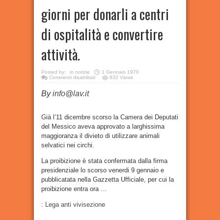
giorni per donarli a centri
di ospitalità e convertire
attività.
Posted by:
in
notizie
1 Gennaio 1970
su
Commenti disabilitati
832 Views
Messico:
vietati
By
info@lav.it
animali
selvatici
nei
circhi.
180
Già l’11 dicembre scorso la Camera dei Deputati
giorni
del Messico aveva approvato a larghissima
per
donarli
maggioranza il divieto di utilizzare animali
a
centri
selvatici nei circhi.
di
ospitalità
e
La proibizione è stata confermata dalla firma
convertire
attività.
presidenziale lo scorso venerdi 9 gennaio e
pubblicatata nella Gazzetta Ufficiale, per cui la
proibizione entra ora …
:
Lega anti vivisezione