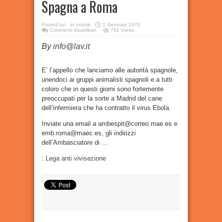
Spagna a Roma
Posted by:
in
notizie
1 Gennaio 1970
su
Commenti disabilitati
791 Views
Non
uccidete
By
info@lav.it
Excalibur!
Scrivi
all’Ambasciatore
di
Spagna
E’ l’appello che lanciamo alle autorità spagnole,
a
unendoci ai gruppi animalisti spagnoli e a tutti
Roma
coloro che in questi giorni sono fortemente
preoccupati per la sorte a Madrid del cane
dell’infermiera che ha contratto il virus Ebola.
Inviate una email a ambespit@correo.mae.es e
emb.roma@maec.es, gli indirizzi
dell’Ambasciatore di …
:
Lega anti vivisezione