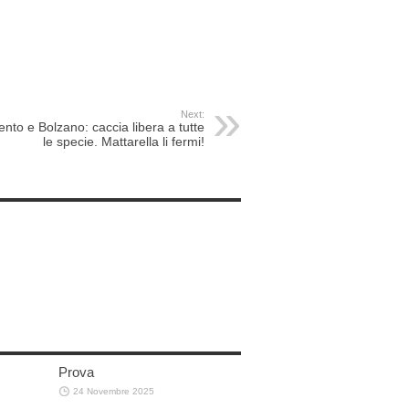
Next:
ento e Bolzano: caccia libera a tutte
le specie. Mattarella li fermi!
Prova
24 Novembre 2025