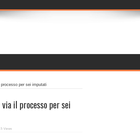
l processo per sei imputati
via il processo per sei
15 Views
,
menti