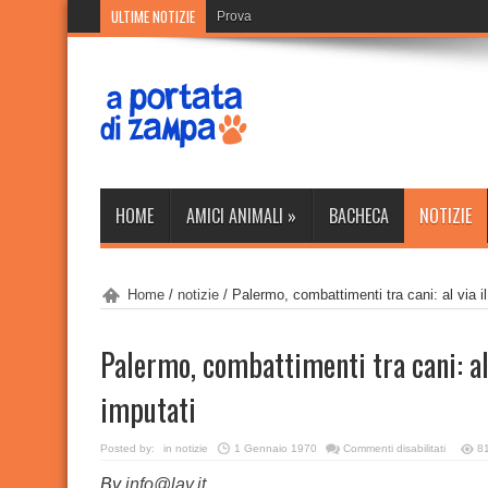
ULTIME NOTIZIE
Prova
HOME
AMICI ANIMALI
»
BACHECA
NOTIZIE
Home
/
notizie
/
Palermo, combattimenti tra cani: al via i
Palermo, combattimenti tra cani: al 
imputati
su
Posted by:
in
notizie
1 Gennaio 1970
Commenti disabilitati
8
Palermo
combatti
By
info@lav.it
tra