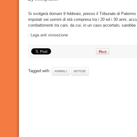
cani:
al
via
il
Si svolgerà domani 9 febbraio, presso il Tribunale di Palerm
process
imputati sei uomini di età compresa tra i 20 ed i 30 anni, ac
per
sei
combattimenti tra cani, da cui, in un caso accertato, sarebb
imputati
:
Lega anti vivisezione
Tagged with:
ANIMALI
NOTIZIE