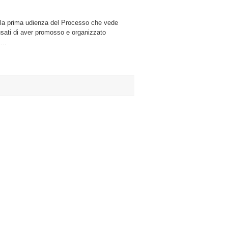
o la prima udienza del Processo che vede
o
cusati di aver promosso e organizzato
e …