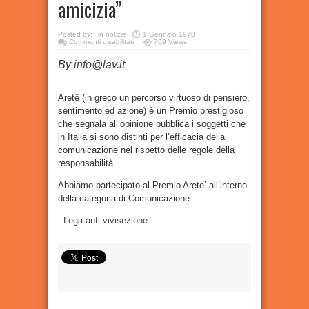
amicizia”
Posted by:
in
notizie
1 Gennaio 1970
su
Commenti disabilitati
769 Views
Premiata
la
By
info@lav.it
campagna
“Questa
è
una
vecchia
Aretê (in greco un percorso virtuoso di pensiero,
amicizia”
sentimento ed azione) è un Premio prestigioso
che segnala all’opinione pubblica i soggetti che
in Italia si sono distinti per l’efficacia della
comunicazione nel rispetto delle regole della
responsabilità.
Abbiamo partecipato al Premio Arete’ all’interno
della categoria di Comunicazione …
:
Lega anti vivisezione