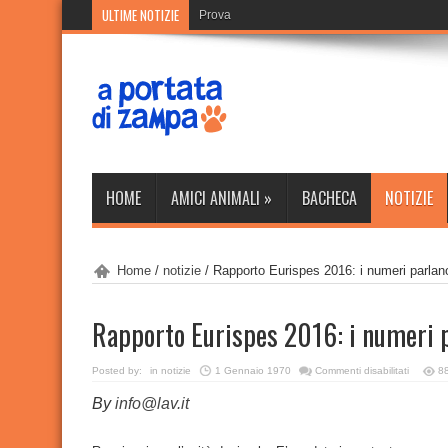
ULTIME NOTIZIE
Prova
HOME
AMICI ANIMALI
»
BACHECA
NOTIZIE
Home
/
notizie
/
Rapporto Eurispes 2016: i numeri parla
Rapporto Eurispes 2016: i numeri 
su
Posted by:
in
notizie
1 Gennaio 1970
Commenti disabilitati
8
Rapport
Eurispes
By
info@lav.it
2016:
i
numeri
parlano
vegan