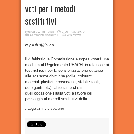
voti per i metodi
sostitutivi!
Posted by:
in
notizie
1 Gennaio 1970
su
Commenti disabilitati
785 Views
Test
chimici:
By
info@lav.it
4
febbraio
in
Commissione
EU
Il 4 febbraio la Commissione europea voterà una
l’Italia
modifica al Regolamento REACH, in relazione ai
voti
per
test richiesti per la sensibilizzazione cutanea
i
metodi
alle sostanze chimiche (colle, coloranti,
sostitutivi!
materiali plastici, conservanti, stabilizzanti,
detergenti, etc). Chiediamo che in
quell’occasione l’Italia voti a favore del
passaggio ai metodi sostitutivi della …
:
Lega anti vivisezione