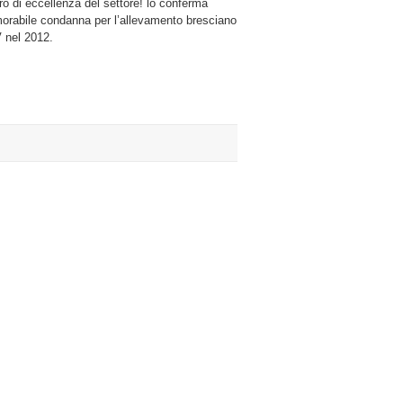
ro di eccellenza del settore! lo conferma
rabile condanna per l’allevamento bresciano
V nel 2012.