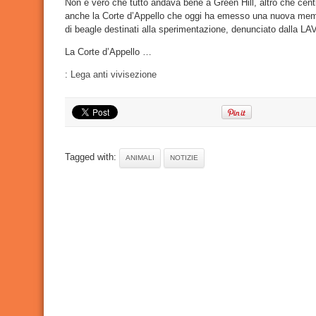
Non è vero che tutto andava bene a Green Hill, altro che cent
contro
anche la Corte d’Appello che oggi ha emesso una nuova memo
Green
Hill
di beagle destinati alla sperimentazione, denunciato dalla LA
La Corte d’Appello …
:
Lega anti vivisezione
Tagged with:
ANIMALI
NOTIZIE