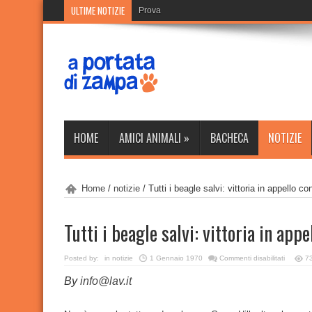
ULTIME NOTIZIE
Prova
HOME
AMICI ANIMALI
»
BACHECA
NOTIZIE
Home
/
notizie
/
Tutti i beagle salvi: vittoria in appello co
Tutti i beagle salvi: vittoria in app
su
Posted by:
in
notizie
1 Gennaio 1970
Commenti disabilitati
7
Tutti
i
By
info@lav.it
beagle
salvi:
vittoria
in
appello