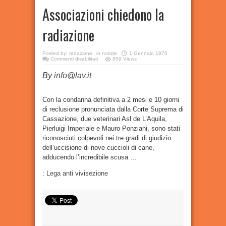
Associazioni chiedono la
radiazione
Posted by:
redazione
in
notizie
1 Gennaio 1970
su
Commenti disabilitati
859 Views
Uccisero
9
By
info@lav.it
cani,
Veterinari
condannati
in
via
Con la condanna definitiva a 2 mesi e 10 giorni
definitiva.
di reclusione pronunciata dalla Corte Suprema di
Associazioni
chiedono
Cassazione, due veterinari Asl de L’Aquila,
la
radiazione
Pierluigi Imperiale e Mauro Ponziani, sono stati
riconosciuti colpevoli nei tre gradi di giudizio
dell’uccisione di nove cuccioli di cane,
adducendo l’incredibile scusa …
:
Lega anti vivisezione