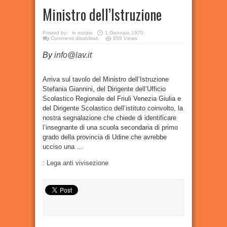
Ministro dell’Istruzione
Posted by:
in
notizie
1 Gennaio 1970
su
Commenti disabilitati
855 Views
Udine,
tortora
By
info@lav.it
uccisa
a
scuola.
Abbiamo
scritto
Arriva sul tavolo del Ministro dell’Istruzione
al
Stefania Giannini, del Dirigente dell’Ufficio
Ministro
dell’Istruzione
Scolastico Regionale del Friuli Venezia Giulia e
del Dirigente Scolastico dell’istituto coinvolto, la
nostra segnalazione che chiede di identificare
l’insegnante di una scuola secondaria di primo
grado della provincia di Udine che avrebbe
ucciso una …
:
Lega anti vivisezione