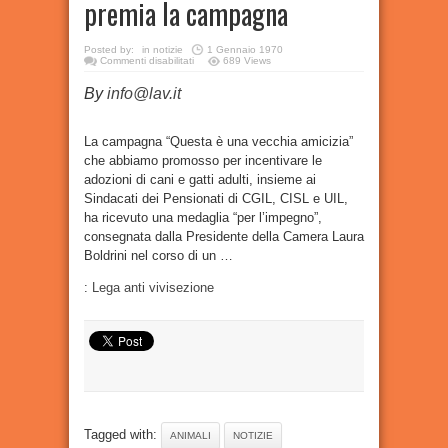
premia la campagna
Posted by:
in
notizie
1 Gennaio 1970
su
Commenti disabilitati
689 Views
#UNAVECCHIAMICIZIA:
la
By
info@lav.it
Presidente
Laura
Boldrini
premia
la
La campagna “Questa è una vecchia amicizia”
campagna
che abbiamo promosso per incentivare le
adozioni di cani e gatti adulti, insieme ai
Sindacati dei Pensionati di CGIL, CISL e UIL,
ha ricevuto una medaglia “per l’impegno”,
consegnata dalla Presidente della Camera Laura
Boldrini nel corso di un …
:
Lega anti vivisezione
Tagged with:
ANIMALI
NOTIZIE