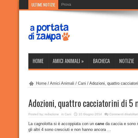
ULTIME NOTIZIE
Prova
HOME
AMICI ANIMALI
»
BACHECA
NOTIZIE
Home
/
Amici Animali
/
Cani
/
Adozioni, quattro cacciator
Adozioni, quattro cacciatorini di 5 
Posted by:
redazione
in
Cani
10 Giugno 2014
Commenti disabilitat
La cagnolotta si è accoppiata con un
cane
da caccia e sono na
gli altri 4 sono cresciuti e non hanno ancora …