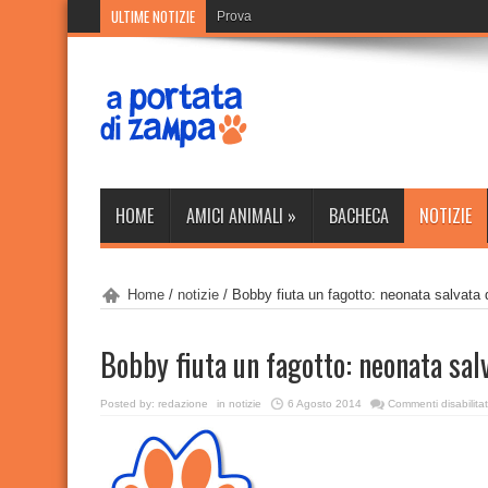
ULTIME NOTIZIE
Prova
HOME
AMICI ANIMALI
»
BACHECA
NOTIZIE
Home
/
notizie
/
Bobby fiuta un fagotto: ​neonata salvata
Bobby fiuta un fagotto: ​neonata sal
Posted by:
redazione
in
notizie
6 Agosto 2014
Commenti disabilitat