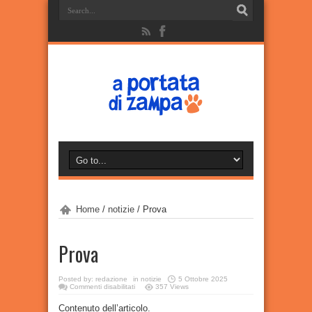
Home
/
notizie
/
Prova
Prova
Posted by:
redazione
in
notizie
5 Ottobre 2025
su
Commenti disabilitati
357 Views
Prova
Contenuto dell’articolo.