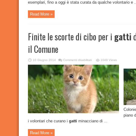
esemplari, fino a oggi è stata curata da qualche volontario e .
Read More »
Finite le scorte di cibo per i
gatti
d
il Comune
su
10 Giugno 2014
Commenti disabilitati
1049 Views
Finite
le
scorte
di
cibo
per
i
gatti
del
cimitero,
l’Enpa
diffida
il
Comune
Coloni
piano d
i volontari che curano i
gatti
minacciano di ...
Read More »