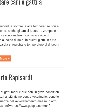
are cani e gatti a
ecord, a soffrire le alte temperature non è
uomo: anche gli amici a quattro zampe in
possono andare incontro al colpo di
o al colpo di sole. In questi giorni in tutta
ardia si registrano temperature al di sopra
..
More »
ario Rapisardi
di gatti morti e due cani in gravi condizioni
tati al più vicino centro veterinario, sono le
uenze dell’avvelenamento messo in atto …
 <a href=https://www.google.com/url?