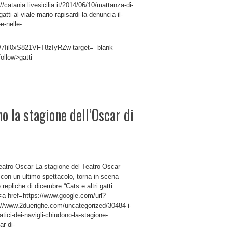
//catania.livesicilia.it/2014/06/10/mattanza-di-
gatti-al-viale-mario-rapisardi-la-denuncia-il-
e-nelle-
il0xS821VFT8zIyRZw target=_blank
follow>gatti
o la stagione dell’Oscar di
eatro-Oscar La stagione del Teatro Oscar
con un ultimo spettacolo, torna in scena
 repliche di dicembre “Cats e altri gatti …
 <a href=https://www.google.com/url?
://www.2duerighe.com/uncategorized/30484-i-
ratici-dei-navigli-chiudono-la-stagione-
ar-di-