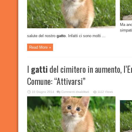
assolutamente
fargli
mangiare
Ma anc
simpati
salute del nostro
gatto
. Infatti ci sono molti ...
Read More »
I
gatti
del cimitero in aumento, l’E
Comune: “Attivarsi”
su
10 Giugno 2014
Commenti disabilitati
1112 Views
I
gatti
del
cimitero
in
aumento,
l’Enpa
invia
un
esposto
al
Comune: