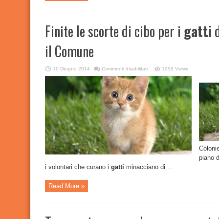
Finite le scorte di cibo per i
gatti
d
il Comune
su
10 Giugno 2014
Commenti disabilitati
1259 Views
Finite
le
scorte
di
cibo
per
i
gatti
del
cimitero,
l’Enpa
diffida
il
Comune
Coloni
piano d
i volontari che curano i
gatti
minacciano di ...
Read More »