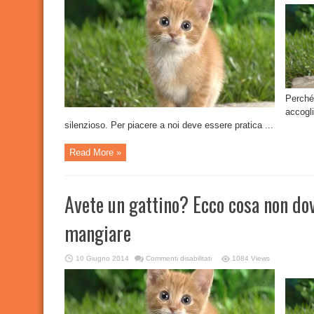
gatto
:
la
lettiera
giusta
Perché 
accogli
silenzioso. Per piacere a noi deve essere pratica ...
Read More »
Avete un gattino? Ecco cosa non do
mangiare
su
10 Giugno 2014
Commenti disabilitati
1084 Views
Avete
un
gattino?
Ecco
cosa
non
dove