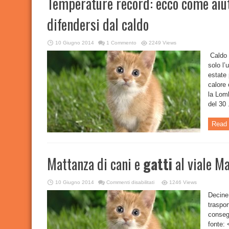
Temperature record: ecco come aiut
difendersi dal caldo
10 Giugno 2014
1 Commento
2249 Views
Caldo r
solo l’
estate 
calore 
la Lomb
del 30 .
Read 
Mattanza di cani e
gatti
al viale M
su
10 Giugno 2014
Commenti disabilitati
1246 Views
Mattanza
di
Decine 
cani
traspor
e
gatti
conseg
al
viale
fonte:
Mario