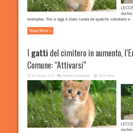
“Attivarsi”
LECCE
rischio
esemplari, fino a oggi è stata curata da qualche volontario e .
Read More »
I
gatti
del cimitero in aumento, l’E
Comune: “Attivarsi”
su
10 Giugno 2014
Commenti disabilitati
1076 Views
I
gatti
del
cimitero
in
aumento,
l’Enpa
invia
un
esposto
al
Comune:
“Attivarsi”
LECCE
rischio