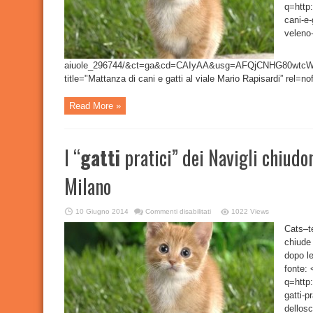
Rapisardi
q=http:
cani-e-
veleno-
aiuole_296744/&ct=ga&cd=CAIyAA&usg=AFQjCNHG80wtcW7I
title="Mattanza di cani e gatti al viale Mario Rapisardi” rel=no
Read More »
I “
gatti
pratici” dei Navigli chiudon
Milano
su
10 Giugno 2014
Commenti disabilitati
1022 Views
I
“
gatti
Cats–t
pratici”
chiude 
dei
Navigli
dopo le
chiudono
la
fonte:
stagione
dell’Oscar
q=http
di
gatti-p
Milano
dellosc