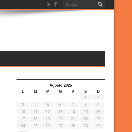
Agosto 2026
L
M
M
G
V
S
D
1
2
3
4
5
6
7
8
9
10
11
12
13
14
15
16
17
18
19
20
21
22
23
24
25
26
27
28
29
30