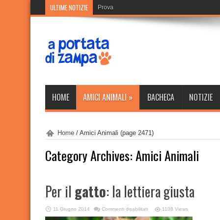
ULTIME NOTIZIE
Prova
HOME
AMICI ANIMALI
»
BACHECA
NOTIZIE
Home
/
Amici Animali
(page 2471)
Category Archives:
Amici Animali
Per il
gatto
: la lettiera giusta
su
11 Giugno 2014
Commenti disabilitati
1108 Views
Per
il