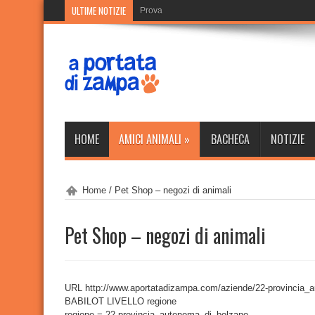
ULTIME NOTIZIE
Prova
Prova
HOME
AMICI ANIMALI
»
BACHECA
NOTIZIE
Home
/
Pet Shop – negozi di animali
Pet Shop – negozi di animali
URL http://www.aportatadizampa.com/aziende/22-provincia_
BABILOT LIVELLO regione
regione = 22-provincia_autonoma_di_bolzano