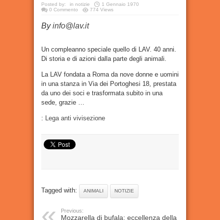
Posted by:
in
notizie
1 Gennaio 1970
0 Commento
774 Views
By
info@lav.it
Un compleanno speciale quello di LAV. 40 anni.
Di storia e di azioni dalla parte degli animali.
La LAV fondata a Roma da nove donne e uomini
in una stanza in Via dei Portoghesi 18, prestata
da uno dei soci e trasformata subito in una
sede, grazie …
:
Lega anti vivisezione
Tagged with:
ANIMALI
NOTIZIE
Previous:
Mozzarella di bufala: eccellenza della