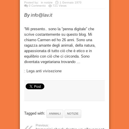
Posted by:
in
notizie
1 Gennaio 1970
0 Commento
721 Views
By
info@lav.it
“Mi presento.. sono la “penna digitale” che
scrive costantemente su questo blog. Mi
chiamo Carmen ed ho 26 anni. Sono una
ragazza amante degli animali, della natura,
appassionata di tutto ciò che è etico e in
equilibrio con ciò che ci circonda. Sono
diventata vegetariana trovando …
:
Lega anti vivisezione
Tagged with:
ANIMALI
NOTIZIE
Previous: