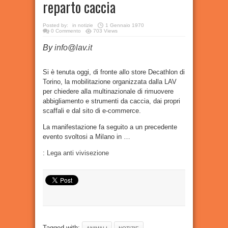
reparto caccia
Posted by:
in
notizie
1 Gennaio 1970
0 Commento
703 Views
By
info@lav.it
Si è tenuta oggi, di fronte allo store Decathlon di
Torino, la mobilitazione organizzata dalla LAV
per chiedere alla multinazionale di rimuovere
abbigliamento e strumenti da caccia, dai propri
scaffali e dal sito di e-commerce.
La manifestazione fa seguito a un precedente
evento svoltosi a Milano in …
:
Lega anti vivisezione
Tagged with: