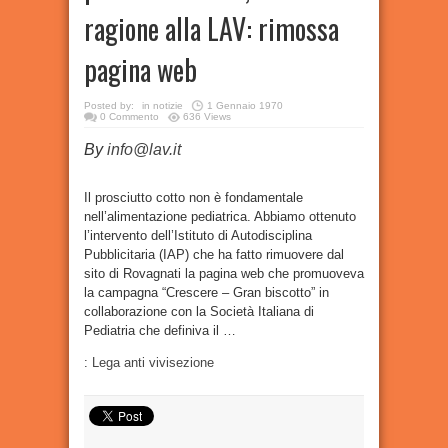
ragione alla LAV: rimossa
pagina web
Posted by:
in
notizie
1 Gennaio 1970
0 Commento
636 Views
By
info@lav.it
Il prosciutto cotto non è fondamentale
nell’alimentazione pediatrica. Abbiamo ottenuto
l’intervento dell’Istituto di Autodisciplina
Pubblicitaria (IAP) che ha fatto rimuovere dal
sito di Rovagnati la pagina web che promuoveva
la campagna “Crescere – Gran biscotto” in
collaborazione con la Società Italiana di
Pediatria che definiva il …
:
Lega anti vivisezione