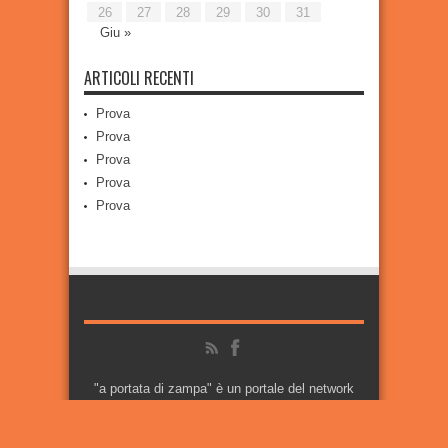
26
27
28
29
30
31
Giu »
ARTICOLI RECENTI
Prova
Prova
Prova
Prova
Prova
"a portata di zampa" è un portale del network
Babilot (c) 2014, tutti i diritti sono riservati.