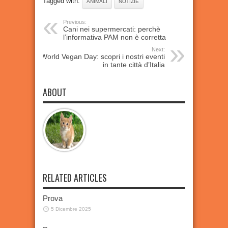
Tagged with:
ANIMALI
NOTIZIE
Previous:
Cani nei supermercati: perchè
l’informativa PAM non è corretta
Next:
World Vegan Day: scopri i nostri eventi
in tante città d’Italia
ABOUT
RELATED ARTICLES
Prova
5 Dicembre 2025