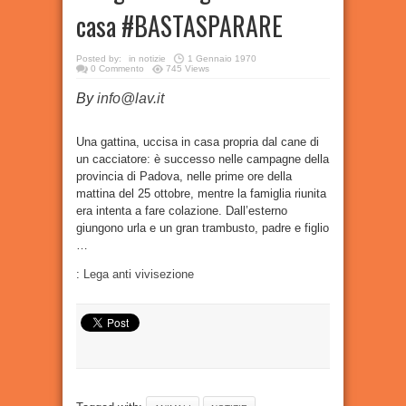
casa #BASTASPARARE
Posted by:
in
notizie
1 Gennaio 1970
0 Commento
745 Views
By
info@lav.it
Una gattina, uccisa in casa propria dal cane di
un cacciatore: è successo nelle campagne della
provincia di Padova, nelle prime ore della
mattina del 25 ottobre, mentre la famiglia riunita
era intenta a fare colazione. Dall’esterno
giungono urla e un gran trambusto, padre e figlio
…
:
Lega anti vivisezione