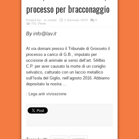
processo per bracconaggio
Posted by:
in
notizie
1 Gennaio 1970
0
701 Views
By
info@lav.it
Al via domani presso il Tribunale di Grosseto il
processo a carico di G.B., imputato per
uccisione di animale ai sensi dell’art. 544bis
C.P. per aver causato la morte di un coniglio
selvatico, catturato con un laccio metallico
sull’Isola del Giglio, nell’agosto 2016. Abbiamo
depositato la nostra …
:
Lega anti vivisezione