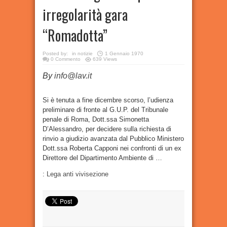
irregolarità gara
“Romadotta”
Posted by:
in
notizie
1 Gennaio 1970
0 Commento
639 Views
By
info@lav.it
Si è tenuta a fine dicembre scorso, l’udienza
preliminare di fronte al G.U.P. del Tribunale
penale di Roma, Dott.ssa Simonetta
D’Alessandro, per decidere sulla richiesta di
rinvio a giudizio avanzata dal Pubblico Ministero
Dott.ssa Roberta Capponi nei confronti di un ex
Direttore del Dipartimento Ambiente di …
:
Lega anti vivisezione