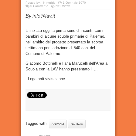
Posted by:
in
notizie
1 Gennaio 1970
0 Commento
651 Views
By
info@lav.it
È iniziata oggi la prima serie di incontri con i
bambini di alcune scuole primarie di Palermo,
nell’ambito del progetto presentato la scorsa
settimana per l’adozione di 540 cani del
Comune di Palermo.
Giacomo Bottinelli e Ilaria Marucelli dell’Area a
Scuola con la LAV hanno presentato il …
:
Lega anti vivisezione
Tagged with:
ANIMALI
NOTIZIE