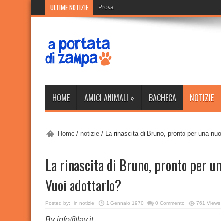
ULTIME NOTIZIE
Prova
HOME
AMICI ANIMALI
»
BACHECA
NOTIZIE
Home
/
notizie
/
La rinascita di Bruno, pronto per una nuo
La rinascita di Bruno, pronto per un
Vuoi adottarlo?
Posted by:
in
notizie
1 Gennaio 1970
0 Commento
761 Views
By
info@lav.it