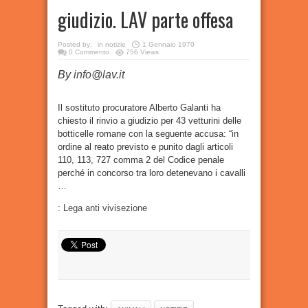
giudizio. LAV parte offesa
Posted by:
in
notizie
1 Gennaio 1970
0 Commento
756 Views
By
info@lav.it
Il sostituto procuratore Alberto Galanti ha
chiesto il rinvio a giudizio per 43 vetturini delle
botticelle romane con la seguente accusa: “in
ordine al reato previsto e punito dagli articoli
110, 113, 727 comma 2 del Codice penale
perché in concorso tra loro detenevano i cavalli
…
:
Lega anti vivisezione