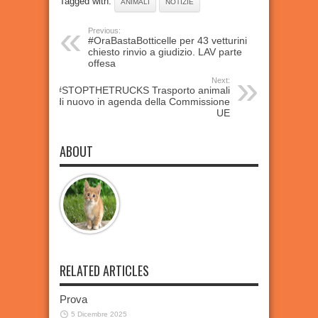
Tagged with:
ANIMALI
NOTIZIE
Previous:
#OraBastaBotticelle per 43 vetturini
chiesto rinvio a giudizio. LAV parte
offesa
Next:
#STOPTHETRUCKS Trasporto animali
di nuovo in agenda della Commissione
UE
ABOUT
RELATED ARTICLES
Prova
5 Dicembre 2025