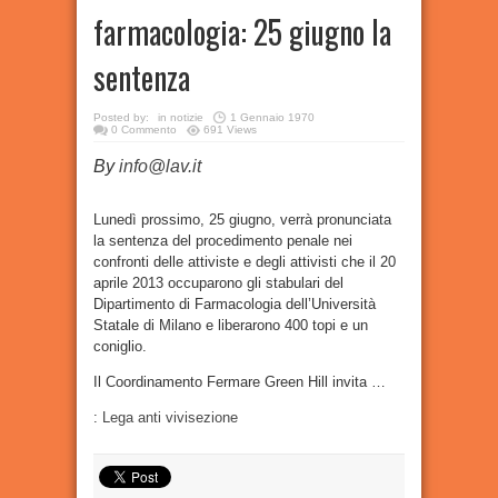
farmacologia: 25 giugno la
sentenza
Posted by:
in
notizie
1 Gennaio 1970
0 Commento
691 Views
By
info@lav.it
Lunedì prossimo, 25 giugno, verrà pronunciata
la sentenza del procedimento penale nei
confronti delle attiviste e degli attivisti che il 20
aprile 2013 occuparono gli stabulari del
Dipartimento di Farmacologia dell’Università
Statale di Milano e liberarono 400 topi e un
coniglio.
Il Coordinamento Fermare Green Hill invita …
:
Lega anti vivisezione