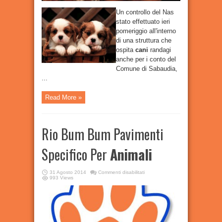
Un controllo del Nas
stato effettuato ieri
pomeriggio all'interno
di una struttura che
ospita
cani
randagi
anche per i conto del
Comune di Sabaudia,
...
Read More »
Rio Bum Bum Pavimenti
Specifico Per
Animali
su
31 Agosto 2014
Commenti disabilitati
Rio
993 Views
Bum
Bum
Pavimenti
Specifico
Per
Animali