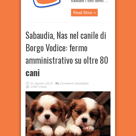
tutelare i loro diritti ...
Read More »
Sabaudia, Nas nel canile di
Borgo Vodice: fermo
amministrativo su oltre 80
cani
su
31 Agosto 2014
Commenti disabilitati
Sabaudia,
1080 Views
Nas
nel
canile
di
Borgo
Vodice:
fermo
amministrativo
su
oltre
80
cani