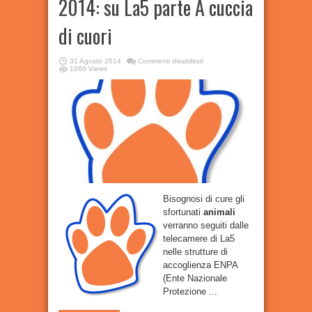
2014: su La5 parte A cuccia
di cuori
su
31 Agosto 2014
Commenti disabilitati
Programmi
1060 Views
Tv,
settembre
2014:
su
La5
parte
A
cuccia
di
cuori
Bisognosi di cure gli
sfortunati
animali
verranno seguiti dalle
telecamere di La5
nelle strutture di
accoglienza ENPA
(Ente Nazionale
Protezione ...