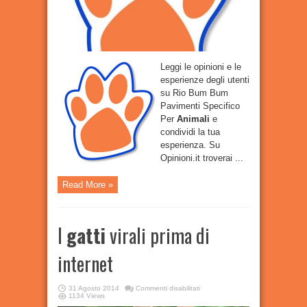
Leggi le opinioni e le
esperienze degli utenti
su Rio Bum Bum
Pavimenti Specifico
Per
Animali
e
condividi la tua
esperienza. Su
Opinioni.it troverai ...
Read More »
I
gatti
virali prima di
internet
su
31 Agosto 2014
Commenti disabilitati
I
1134 Views
gatti