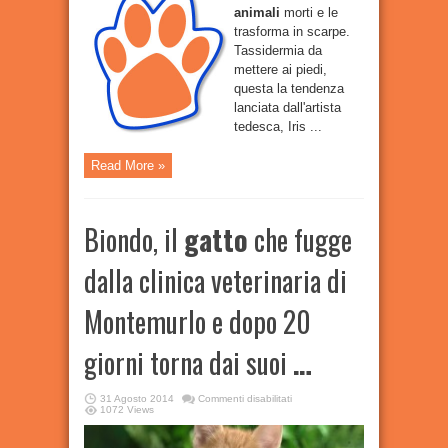
animali
morti e le
trasforma in scarpe.
Tassidermia da
mettere ai piedi,
questa la tendenza
lanciata dall'artista
tedesca, Iris ...
Read More »
Biondo, il
gatto
che fugge
dalla clinica veterinaria di
Montemurlo e dopo 20
giorni torna dai suoi
…
su
31 Agosto 2014
Commenti disabilitati
Biondo,
1072 Views
il
gatto
che