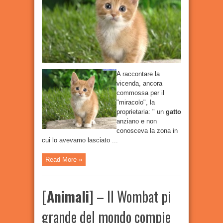
fugge
dalla
clinica
veterinaria
di
Montemurlo
e
dopo
20
giorni
torna
dai
suoi
A raccontare la
…
vicenda, ancora
commossa per il
"miracolo", la
proprietaria: " un
gatto
anziano e non
conosceva la zona in
cui lo avevamo lasciato ...
Read More »
[
Animali
] – Il Wombat pi
grande del mondo compie