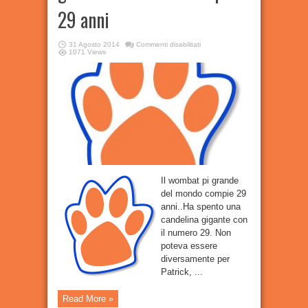
29 anni
su
31 Agosto 2014
Commenti disabilitati
[
Animali
]
1071 Views
–
Il
Wombat
pi
grande
del
mondo
compie
29
anni
Il wombat pi grande
del mondo compie 29
anni..Ha spento una
candelina gigante con
il numero 29. Non
poteva essere
diversamente per
Patrick, ...
Read More »