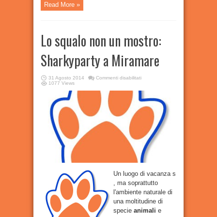
Read More »
Lo squalo non un mostro:
Sharkyparty a Miramare
su
31 Agosto 2014
Commenti disabilitati
Lo
1077 Views
squalo
non
un
mostro:
Sharkyparty
a
Miramare
Un luogo di vacanza s
, ma soprattutto
l'ambiente naturale di
una moltitudine di
specie
animali
e