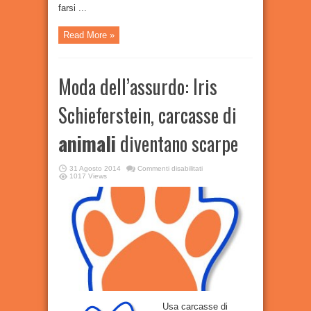
farsi ...
Read More »
Moda dell’assurdo: Iris
Schieferstein, carcasse di
animali
diventano scarpe
su
31 Agosto 2014
Commenti disabilitati
Moda
1017 Views
dell’assurdo:
Iris
Schieferstein,
carcasse
di
animali
diventano
scarpe
Usa carcasse di