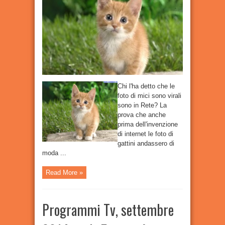
virali
prima
di
internet
Chi l'ha detto che le
foto di mici sono virali
sono in Rete? La
prova che anche
prima dell'invenzione
di internet le foto di
gattini andassero di
moda ...
Read More »
Programmi Tv, settembre