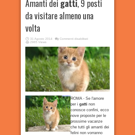
Amanti dei
gatti
, 9 posti ​
da visitare almeno una
volta
su
31 Agosto 2014
Commenti disabilitati
Amanti
2965 Views
dei
gatti
,
9
posti
da
visitare
almeno
una
volta
ROMA - Se l'amore
per i
gatti
non
conosce confini, ecco
nove proposte per le
prossime vacanze
che tutti gli amanti dei
felini non vorranno