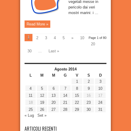
vegetali messe in
pericolo dai veri
mostri marini: i ...
Read More »
1
2
3
4
5
»
10
Page 1 of 80
20
30
...
Last »
Agosto 2014
L
M
M
G
V
S
D
1
2
3
4
5
6
7
8
9
10
11
12
13
14
15
16
17
18
19
20
21
22
23
24
25
26
27
28
29
30
31
« Lug
Set »
ARTICOLI RECENTI