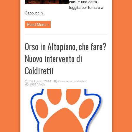
cani
e una gatta
fuggita per tornare a
Cappuccini.
Read More »
Orso in Altopiano, che fare?
Nuovo intervento di
Coldiretti
su
24 Agosto 2014
Commenti disabilitati
Orso
1001 Views
in
Altopiano,
che
fare?
Nuovo
intervento
di
Coldiretti