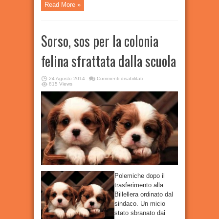
Read More »
Sorso, sos per la colonia
felina sfrattata dalla scuola
su
24 Agosto 2014
Commenti disabilitati
Sorso,
815 Views
sos
per
la
colonia
felina
sfrattata
dalla
scuola
Polemiche dopo il
trasferimento alla
Billellera ordinato dal
sindaco. Un micio
stato sbranato dai