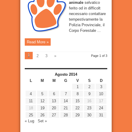
animale
selvatico
ferito od in difficolt
necessario contattare
tempestivamente la
Polizia Provinciale, il
Corpo Forestale ...
Read More »
1
2
3
»
Page 1 of 3
Agosto 2014
L
M
M
G
V
S
D
1
2
3
4
5
6
7
8
9
10
11
12
13
14
15
16
17
18
19
20
21
22
23
24
25
26
27
28
29
30
31
« Lug
Set »