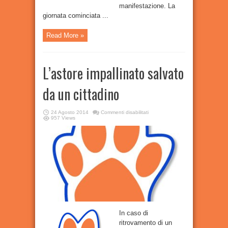
manifestazione. La
giornata cominciata ...
Read More »
L’astore impallinato salvato
da un cittadino
su
24 Agosto 2014
Commenti disabilitati
L’astore
957 Views
impallinato
salvato
da
un
cittadino
In caso di
ritrovamento di un