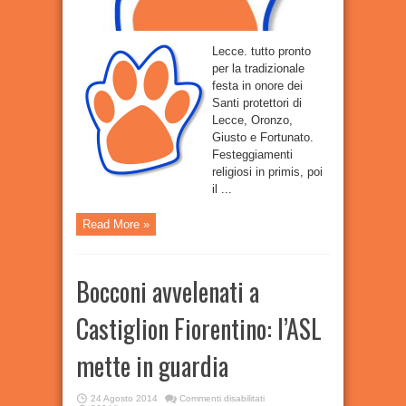
Lecce. tutto pronto
per la tradizionale
festa in onore dei
Santi protettori di
Lecce, Oronzo,
Giusto e Fortunato.
Festeggiamenti
religiosi in primis, poi
il ...
Read More »
Bocconi avvelenati a
Castiglion Fiorentino: l’ASL
mette in guardia
su
24 Agosto 2014
Commenti disabilitati