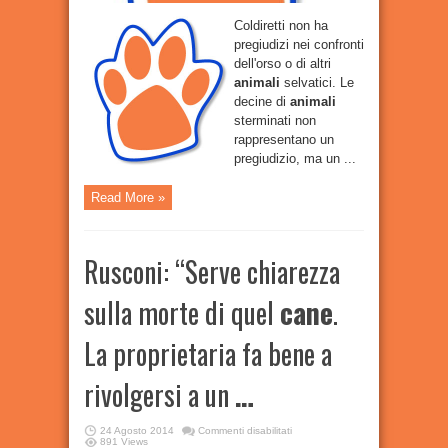
Coldiretti non ha
pregiudizi nei confronti
dell'orso o di altri
animali
selvatici. Le
decine di
animali
sterminati non
rappresentano un
pregiudizio, ma un ...
Read More »
Rusconi: “Serve chiarezza
sulla morte di quel
cane
.
La proprietaria fa bene a
rivolgersi a un
…
su
24 Agosto 2014
Commenti disabilitati
Rusconi:
891 Views