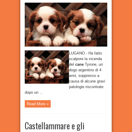
“Serve
chiarezza
sulla
morte
di
quel
cane
.
La
proprietaria
fa
bene
a
rivolgersi
a
un
…
LUGANO - Ha fatto
scalpore la vicenda
del
cane
Tyrone, un
dogo argentino di 4
anni, soppresso a
causa di alcune gravi
patologie riscontrate
dopo un ...
Read More »
Castellammare e gli