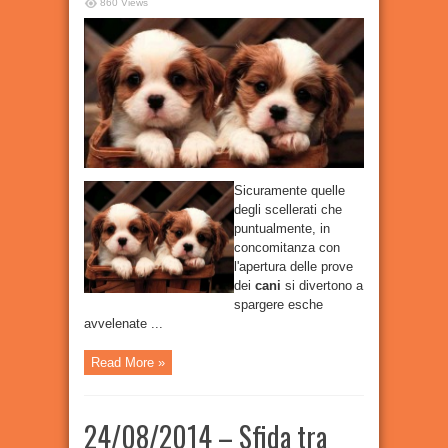
Bocconi
860 Views
avvelenati
a
Castiglion
Fiorentino:
l’ASL
mette
in
guardia
Sicuramente quelle
degli scellerati che
puntualmente, in
concomitanza con
l'apertura delle prove
dei
cani
si divertono a
spargere esche
avvelenate ...
Read More »
24/08/2014 – Sfida tra