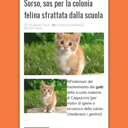
Sorso, sos per la colonia
felina sfrattata dalla scuola
su
24 Agosto 2014
Commenti disabilitati
Sorso,
920 Views
sos
per
la
colonia
felina
sfrattata
dalla
scuola
All'indomani del
trasferimento dei
gatti
della scuola materna
di Cappuccini (per
motivi di igiene e
sicurezza della salute,
chiedevano i genitori)
...