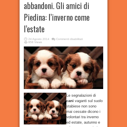
abbandoni. Gli amici di
Piedina: l’inverno come
l’estate
su
24 Agosto 2014
Commenti disabilitati
Castellammare
858 Views
e
gli
abbandoni.
Gli
amici
di
Piedina:
l’inverno
come
l’estate
Le segnalazioni di
cani
vaganti sul suolo
stabiese non sono
mai cessate dicono i
volontari tra inverno
ed estate, autunno e