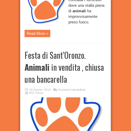
dove una stalla piena
di
animali
ha
improvvisamente
preso fuoco.
Read More »
Festa di Sant’Oronzo.
Animali
in vendita , chiusa
una bancarella
su
24 Agosto 2014
Commenti disabilitati
Festa
955 Views
di
Sant’Oronzo.
Animali
in
vendita
,
chiusa
una
bancarella