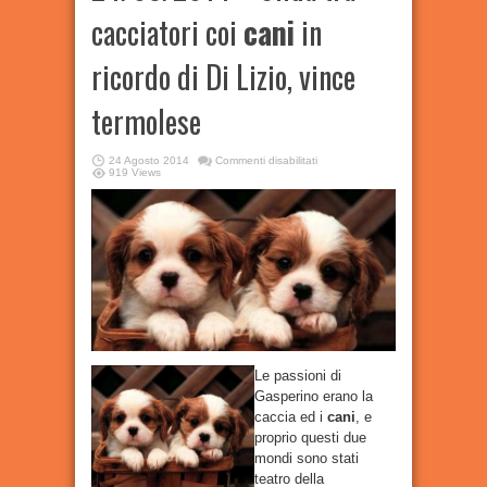
cacciatori coi
cani
in
ricordo di Di Lizio, vince
termolese
su
24 Agosto 2014
Commenti disabilitati
24/08/2014
919 Views
–
Sfida
tra
cacciatori
coi
cani
in
ricordo
di
Di
Lizio,
vince
termolese
Le passioni di
Gasperino erano la
caccia ed i
cani
, e
proprio questi due
mondi sono stati
teatro della