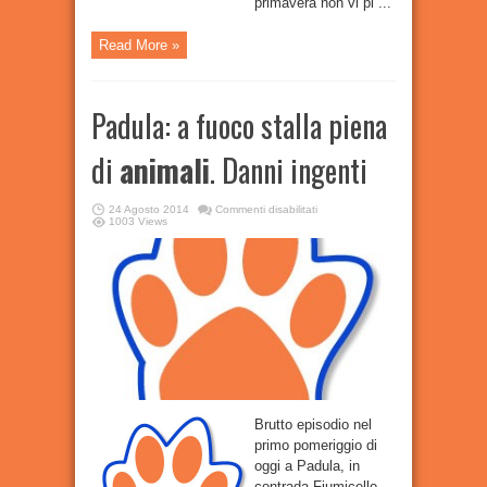
primavera non vi pi ...
Read More »
Padula: a fuoco stalla piena
di
animali
. Danni ingenti
su
24 Agosto 2014
Commenti disabilitati
Padula:
1003 Views
a
fuoco
stalla
piena
di
animali
.
Danni
ingenti
Brutto episodio nel
primo pomeriggio di
oggi a Padula, in
contrada Fiumicello