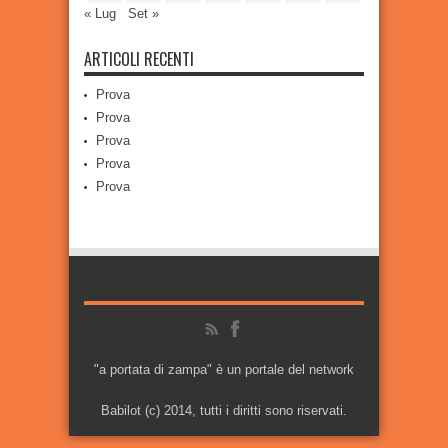
« Lug
Set »
ARTICOLI RECENTI
Prova
Prova
Prova
Prova
Prova
"a portata di zampa" è un portale del network
Babilot (c) 2014, tutti i diritti sono riservati.