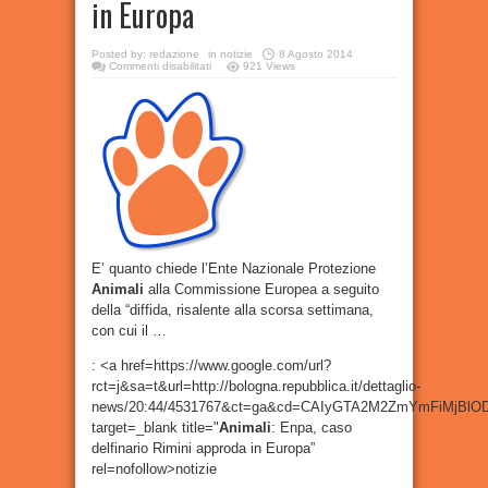
in Europa
Posted by:
redazione
in
notizie
8 Agosto 2014
su
Commenti disabilitati
921 Views
Animali
:
Enpa,
caso
delfinario
Rimini
approda
in
Europa
E’ quanto chiede l’Ente Nazionale Protezione
Animali
alla Commissione Europea a seguito
della “diffida, risalente alla scorsa settimana,
con cui il …
: <a href=https://www.google.com/url?
rct=j&sa=t&url=http://bologna.repubblica.it/dettaglio-
news/20:44/4531767&ct=ga&cd=CAIyGTA2M2ZmYmFiMjBl
target=_blank title="
Animali
: Enpa, caso
delfinario Rimini approda in Europa”
rel=nofollow>notizie