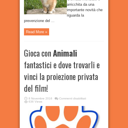
arricchita da una
importante novità che
riguarda la
prevenzione del ...
Read More »
Gioca con
Animali
fantastici e dove trovarli e
vinci la proiezione privata
del film!
su
8 Novembre 2016
Commenti disabilitati
Gioca
636 Views
con
Animali
fantastici
e
dove
trovarli
e
vinci