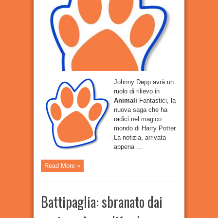
svelato
il
ruolo
di
Johnny
Depp
Johnny Depp avrà un
ruolo di rilievo in
Animali
Fantastici, la
nuova saga che ha
radici nel magico
mondo di Harry Potter.
La notizia, arrivata
appena ...
Read More »
Battipaglia: sbranato dai