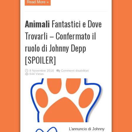
Read More »
Animali
Fantastici e Dove
Trovarli – Confermato il
ruolo di Johnny Depp
[SPOILER]
su
8 Novembre 2016
Commenti disabilitati
Animali
644 Views
Fantastici
e
Dove
Trovarli
–
Confermato
il
ruolo
di
Johnny
Depp
[SPOILER]
L'annuncio di Johnny