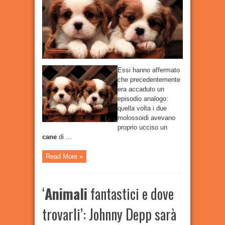
cani
Essi hanno affermato
che precedentemente
era accaduto un
episodio analogo:
quella volta i due
molossoidi avevano
proprio ucciso un
cane
di ...
Read More »
‘
Animali
fantastici e dove
trovarli’: Johnny Depp sarà