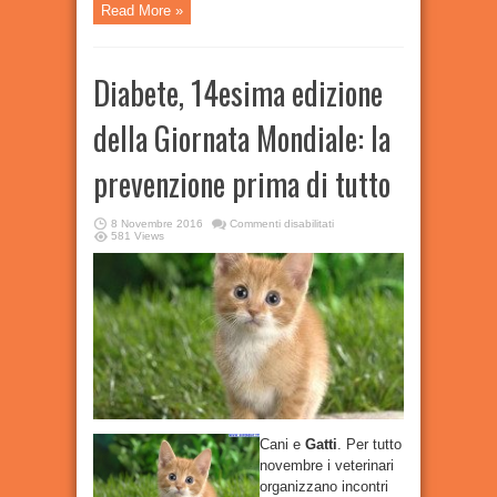
Read More »
Diabete, 14esima edizione
della Giornata Mondiale: la
prevenzione prima di tutto
su
8 Novembre 2016
Commenti disabilitati
Diabete,
581 Views
14esima
edizione
della
Giornata
Mondiale:
la
prevenzione
prima
di
tutto
Cani e
Gatti
. Per tutto
novembre i veterinari
organizzano incontri