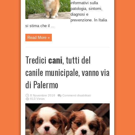
informativi sulla
patologia, sintomi,
diagnosi e
prevenzione. In Italia
si stima che il ...
Read More »
Tredici
cani
, tutti del
canile municipale, vanno via
di Palermo
su
8 Novembre 2016
Commenti disabilitati
Tredici
613 Views
cani
,
tutti
del
canile
municipale,
vanno
via
di
Palermo