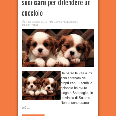
suoi
cani
per difendere un
cucciolo
su
8 Novembre 2016
Commenti disabilitati
Battipaglia:
684 Views
sbranato
dai
suoi
cani
per
difendere
un
cucciolo
Ha perso la vita a 78
anni sbranato dai
propri
cani
: il terribile
episodio ha avuto
luogo a Battipaglia, in
provincia di Salerno.
Non ci sono oramai
più ...