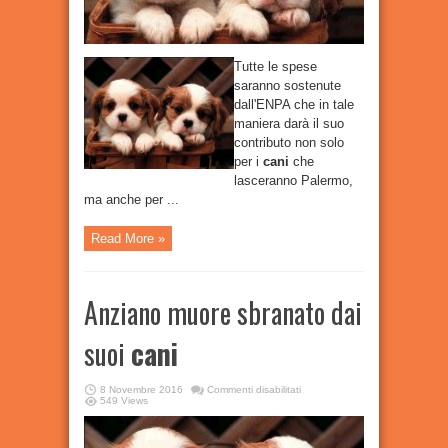
Tutte le spese
saranno sostenute
dall'ENPA che in tale
maniera darà il suo
contributo non solo
per i
cani
che
lasceranno Palermo,
ma anche per ...
Read More »
Anziano muore sbranato dai
suoi
cani
su
8 Novembre 2016
Commenti disabilitati
Anziano
549 Views
muore
sbranato
dai
suoi