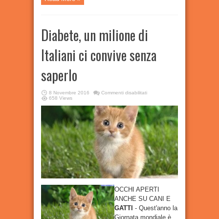
Diabete, un milione di
Italiani ci convive senza
saperlo
su
8 Novembre 2016
Commenti disabilitati
Diabete,
658 Views
un
milione
di
Italiani
ci
convive
senza
saperlo
OCCHI APERTI
ANCHE SU CANI E
GATTI
- Quest'anno la
Giornata mondiale è