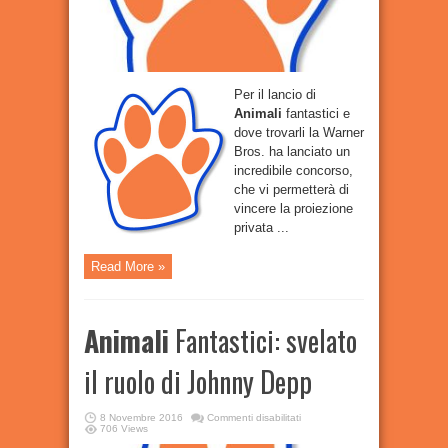
la
proiezione
privata
del
film!
Per il lancio di
Animali
fantastici e
dove trovarli la Warner
Bros. ha lanciato un
incredibile concorso,
che vi permetterà di
vincere la proiezione
privata ...
Read More »
Animali
Fantastici: svelato
il ruolo di Johnny Depp
su
8 Novembre 2016
Commenti disabilitati
Animali
706 Views
Fantastici: