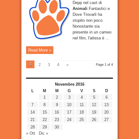
Depp nel cast di
Animali
Fantastici e
Dove Trovarli ha
stupito non poco.
Nonostante sia
presente in un cameo
nel film, l'attesa è ...
Read More »
1
2
3
4
»
Page 1 of 4
Novembre 2016
L
M
M
G
V
S
D
1
2
3
4
5
6
7
8
9
10
11
12
13
14
15
16
17
18
19
20
21
22
23
24
25
26
27
28
29
30
« Ott
Dic »