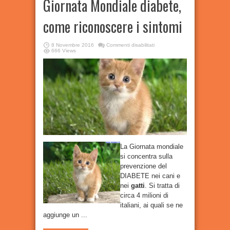
Giornata Mondiale diabete,
come riconoscere i sintomi
su
8 Novembre 2016
Commenti disabilitati
Giornata
666 Views
Mondiale
diabete,
come
riconoscere
i
sintomi
La Giornata mondiale
si concentra sulla
prevenzione del
DIABETE nei cani e
nei
gatti
. Si tratta di
circa 4 milioni di
italiani, ai quali se ne
aggiunge un ...