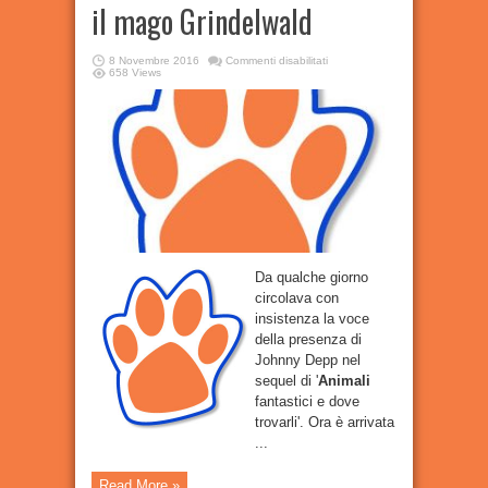
il mago Grindelwald
su
8 Novembre 2016
Commenti disabilitati
‘
Animali
658 Views
fantastici
e
dove
trovarli’:
Johnny
Depp
sarà
il
mago
Grindelwald
Da qualche giorno
circolava con
insistenza la voce
della presenza di
Johnny Depp nel
sequel di '
Animali
fantastici e dove
trovarli'. Ora è arrivata
...
Read More »