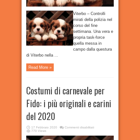
Viterbo – Controlli
mirati della polizia nel
corso del fine
settimana. Una vera e
propria task-force
quella messa in
campo dalla questura
di Viterbo nella ...
Read More »
Costumi di carnevale per
Fido: i più originali e carini
del 2020
su
17 Febbraio 2020
Commenti disabilitati
Costumi
770 Views
di
carnevale