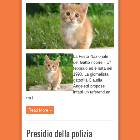
febbraio:
una
giornata
tutta
per
loro,
i
nostri
amati
gatti
La Festa Nazionale
del
Gatto
ricorre il 17
febbraio ed è nata nel
1990. La giornalista
gattofila Claudia
Angeletti propose
infatti un referendum
tra i ...
Read More »
Presidio della polizia