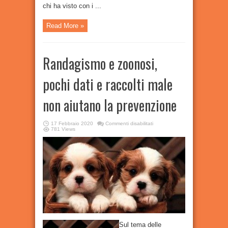
chi ha visto con i ...
Read More »
Randagismo e zoonosi,
pochi dati e raccolti male
non aiutano la prevenzione
su
17 Febbraio 2020
Commenti disabilitati
Randagismo
781 Views
e
zoonosi,
pochi
dati
e
raccolti
male
non
aiutano
la
prevenzione
Sul tema delle