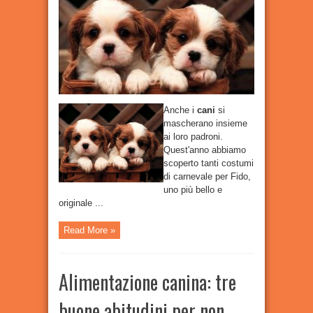
per
Fido:
i
più
originali
e
carini
del
2020
Anche i
cani
si
mascherano insieme
ai loro padroni.
Quest'anno abbiamo
scoperto tanti costumi
di carnevale per Fido,
uno più bello e
originale ...
Read More »
Alimentazione canina: tre
buone abitudini per non