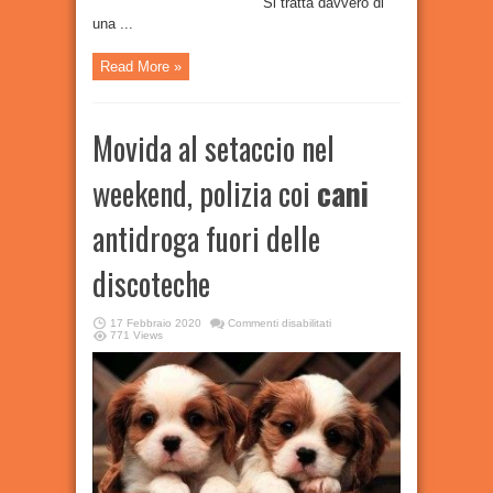
"Si tratta davvero di
una ...
Read More »
Movida al setaccio nel
weekend, polizia coi
cani
antidroga fuori delle
discoteche
su
17 Febbraio 2020
Commenti disabilitati
Movida
771 Views
al
setaccio
nel
weekend,
polizia
coi
cani
antidroga
fuori
delle
discoteche