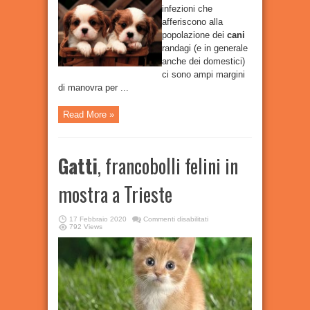
infezioni che
afferiscono alla
popolazione dei
cani
randagi (e in generale
anche dei domestici)
ci sono ampi margini
di manovra per ...
Read More »
Gatti
, francobolli felini in
mostra a Trieste
su
17 Febbraio 2020
Commenti disabilitati
Gatti
,
792 Views
francobolli
felini
in
mostra
a
Trieste