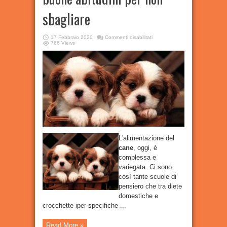
sbagliare
su
17 Febbraio 2020
Commenti disabilitati
Alimentazione
766 Views
canina:
tre
buone
abitudini
per
non
sbagliare
L'alimentazione del
cane
, oggi, è
complessa e
variegata. Ci sono
così tante scuole di
pensiero che tra diete
domestiche e
crocchette iper-specifiche ...
Read More »