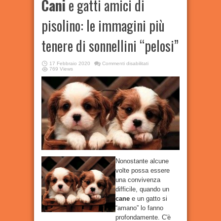
Cani
e gatti amici di
pisolino: le immagini più
tenere di sonnellini “pelosi”
su
17 Febbraio 2020
Commenti disabilitati
Cani
769 Views
e
gatti
amici
di
pisolino:
le
immagini
più
tenere
di
sonnellini
“pelosi”
Nonostante alcune
volte possa essere
una convivenza
difficile, quando un
cane
e un gatto si
“amano” lo fanno
profondamente. C'è