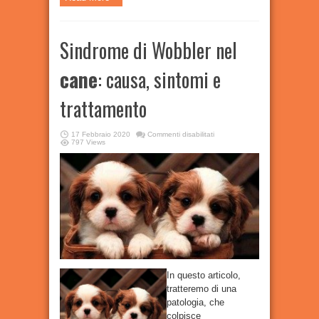
Sindrome di Wobbler nel
cane
: causa, sintomi e
trattamento
su
17 Febbraio 2020
Commenti disabilitati
Sindrome
797 Views
di
Wobbler
nel
cane
:
causa,
sintomi
e
trattamento
In questo articolo,
tratteremo di una
patologia, che
colpisce