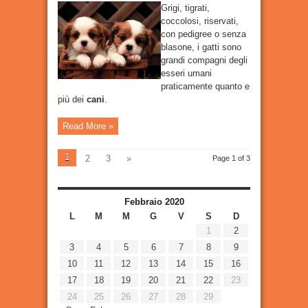
Grigi, tigrati,
coccolosi, riservati,
con pedigree o senza
blasone, i gatti sono
grandi compagni degli
esseri umani
praticamente quanto e
più dei
cani
.
Read More »
1
2
3
»
Page 1 of 3
Febbraio 2020
L
M
M
G
V
S
D
1
2
3
4
5
6
7
8
9
10
11
12
13
14
15
16
17
18
19
20
21
22
23
24
25
26
27
28
29