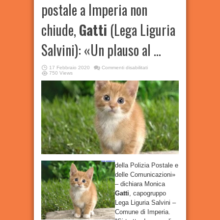
postale a Imperia non
chiude,
Gatti
(Lega Liguria
Salvini): «Un plauso al …
su
17 Febbraio 2020
Commenti disabilitati
Presidio
750 Views
della
polizia
postale
a
Imperia
non
chiude,
Gatti
(Lega
Liguria
Salvini):
«Un
plauso
al
…
della Polizia Postale e
delle Comunicazioni»
– dichiara Monica
Gatti
, capogruppo
Lega Liguria Salvini –
Comune di Imperia.