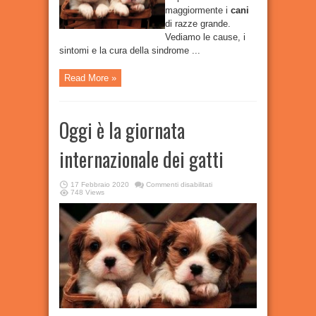
maggiormente i
cani
di razze grande.
Vediamo le cause, i
sintomi e la cura della sindrome ...
Read More »
Oggi è la giornata
internazionale dei gatti
su
17 Febbraio 2020
Commenti disabilitati
Oggi
748 Views
è
la
giornata
internazionale
dei
gatti