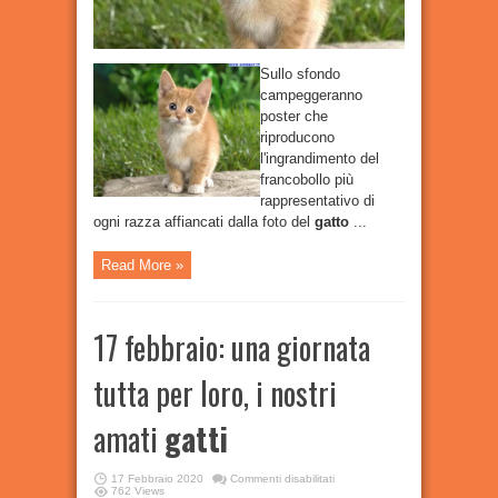
Sullo sfondo
campeggeranno
poster che
riproducono
l'ingrandimento del
francobollo più
rappresentativo di
ogni razza affiancati dalla foto del
gatto
...
Read More »
17 febbraio: una giornata
tutta per loro, i nostri
amati
gatti
su
17 Febbraio 2020
Commenti disabilitati
17
762 Views