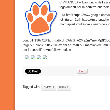
CIVITANOVA – L’annuncio dell’asses
sui
marciap
regolamenti per la corretta custodi
multa
da
50
: <a href=https://www.google.com/u
euro
per
rct=j&sa=t&url=https://m.cronachema
i
marciapiedi-multa-da-50-euro-per-i-pa
padron
Vigili
in
borghe
per
i
controlli/1367418/&ct=ga&cd=CAIyGTA2M2ZmYmFiMjBl
controll
target="_blank" title="Deiezioni
animali
sui marciapiedi, multa
per i controlli” rel=nofollow>notizie
Tagged with:
ANIMALI
NOTIZIE