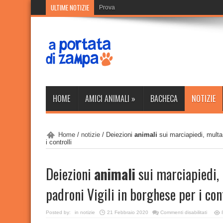
ULTIME NOTIZIE
Prova
HOME
AMICI ANIMALI
»
BACHECA
NOTIZIE
Home
/
notizie
/
Deiezioni
animali
sui marciapiedi, multa 
i controlli
Deiezioni
animali
sui marciapiedi, 
padroni Vigili in borghese per i con
su
Posted by:
in
notizie
21 Febbraio 2020
Commenti disabilitati
Deiezio
animal