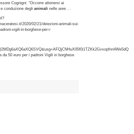
sore Cognigni: “Occorre attenersi ai
iedi,
a e conduzione degli
animali
nelle aree …
rl?
ceratesi.it/2020/02/21/deiezioni-animali-sui-
droni-vigili-in-borghese-per-i-
i
se
ODQ2MDg6aXQ6aXQ6SVQ&usg=AFQjCNHuX05f0i1TZKk2Gvxopfnn4We5dQ
i
 da 50 euro per i padroni Vigili in borghese