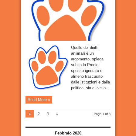
animali
di
Roma:
“Pene
fino
a
6
anni
per
chi
li
maltratta”
Quello dei diritti
animali
è un
argomento, spiega
subito la Pronio,
spesso ignorato o
almeno trascurato
dalle istituzioni e dalla
politica, sia a livello ...
Read More »
1
2
3
»
Page 1 of 3
Febbraio 2020