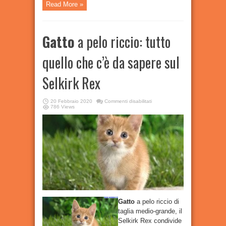
Read More »
Gatto
a pelo riccio: tutto
quello che c’è da sapere sul
Selkirk Rex
su
20 Febbraio 2020
Commenti disabilitati
Gatto
786 Views
a
pelo
riccio:
tutto
quello
che
c’è
da
sapere
sul
Selkirk
Rex
Gatto
a pelo riccio di
taglia medio-grande, il
Selkirk Rex condivide