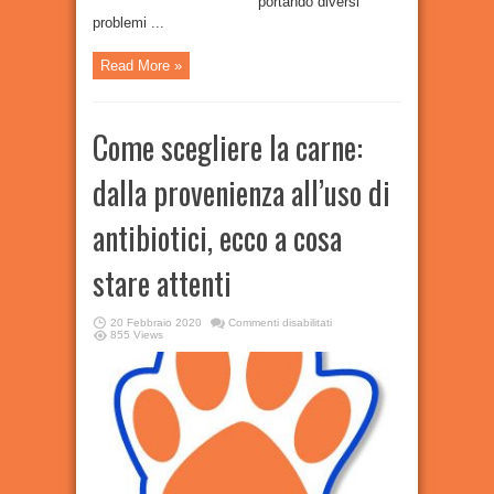
portando diversi
problemi ...
Read More »
Come scegliere la carne:
dalla provenienza all’uso di
antibiotici, ecco a cosa
stare attenti
su
20 Febbraio 2020
Commenti disabilitati
Come
855 Views
scegliere
la
carne:
dalla
provenienza
all’uso
di
antibiotici,
ecco
a
cosa
stare
attenti