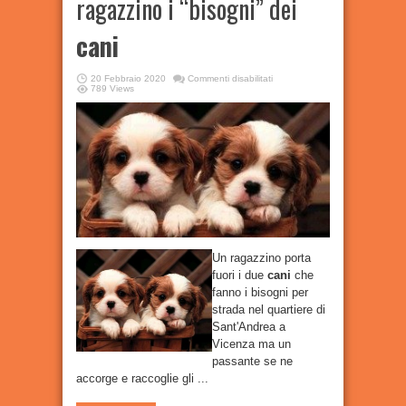
ragazzino i “bisogni” dei
cani
su
20 Febbraio 2020
Commenti disabilitati
Spalma
789 Views
in
faccia
ad
un
ragazzino
i
“bisogni”
dei
cani
Un ragazzino porta
fuori i due
cani
che
fanno i bisogni per
strada nel quartiere di
Sant'Andrea a
Vicenza ma un
passante se ne
accorge e raccoglie gli ...