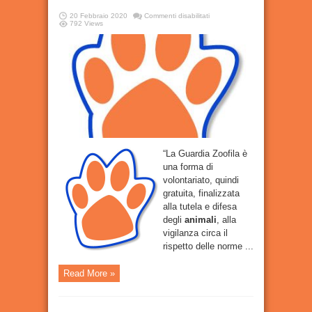
su
20 Febbraio 2020
Commenti disabilitati
Lotta
792 Views
all’abbandono
degli
animali
,
a
Bracciano
arriva
il
Laboratorio
Verde
“La Guardia Zoofila è
una forma di
volontariato, quindi
gratuita, finalizzata
alla tutela e difesa
degli
animali
, alla
vigilanza circa il
rispetto delle norme ...
Read More »