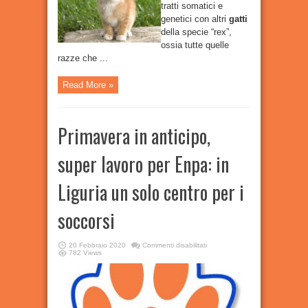
tratti somatici e
genetici con altri
gatti
della specie “rex”,
ossia tutte quelle
razze che ...
Read More »
Primavera in anticipo,
super lavoro per Enpa: in
Liguria un solo centro per i
soccorsi
su
20 Febbraio 2020
Commenti disabilitati
Primavera
782 Views
in
anticipo,
super
lavoro
per
Enpa:
in