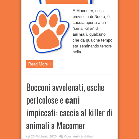
A Macomer, nella
provincia di Nuoro, è
caccia aperta a un
“serial killer” di
animali
, qualcuno
che da qualche tempo
sta seminando terrore
nella ...
Read More »
Bocconi avvelenati, esche
pericolose e
cani
impiccati: caccia al killer di
animali a Macomer
su
20 Febbraio 2020
Commenti disabilitati