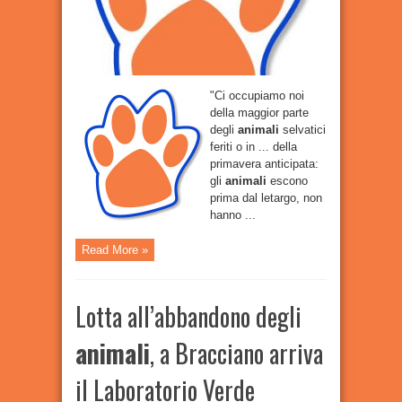
Liguria
un
solo
centro
per
i
soccorsi
"Ci occupiamo noi
della maggior parte
degli
animali
selvatici
feriti o in ... della
primavera anticipata:
gli
animali
escono
prima dal letargo, non
hanno ...
Read More »
Lotta all’abbandono degli
animali
, a Bracciano arriva
il Laboratorio Verde