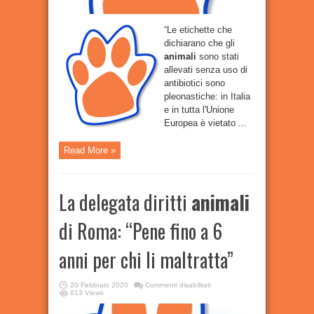
“Le etichette che
dichiarano che gli
animali
sono stati
allevati senza uso di
antibiotici sono
pleonastiche: in Italia
e in tutta l'Unione
Europea è vietato ...
Read More »
La delegata diritti
animali
di Roma: “Pene fino a 6
anni per chi li maltratta”
su
20 Febbraio 2020
Commenti disabilitati
La
813 Views
delegata
diritti