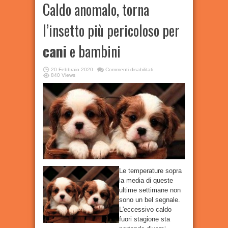
Caldo anomalo, torna
l’insetto più pericoloso per
cani
e bambini
su
20 Febbraio 2020
Commenti disabilitati
Caldo
840 Views
anomalo,
torna
l’insetto
più
pericoloso
per
cani
e
bambini
Le temperature sopra
la media di queste
ultime settimane non
sono un bel segnale.
L'eccessivo caldo
fuori stagione sta