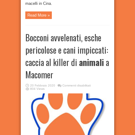
macelli in Cina.
Read More »
Bocconi avvelenati, esche
pericolose e cani impiccati:
caccia al killer di
animali
a
Macomer
su
20 Febbraio 2020
Commenti disabilitati
Bocconi
804 Views
avvelenati,
esche
pericolose
e
cani
impiccati:
caccia
al
killer
di
animali
a
Macomer