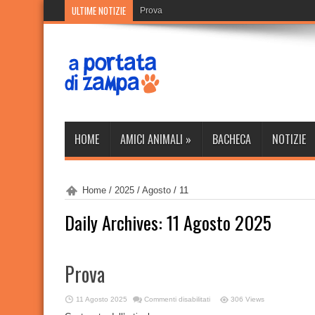
ULTIME NOTIZIE
Prova
HOME
AMICI ANIMALI
»
BACHECA
NOTIZIE
Home
/
2025
/
Agosto
/
11
Daily Archives:
11 Agosto 2025
Prova
su
11 Agosto 2025
Commenti disabilitati
306 Views
Prova