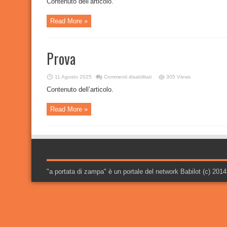
Contenuto dell’articolo.
Read More »
Prova
su
11 Agosto 2025
Commenti disabilitati
305 Views
Prova
Contenuto dell’articolo.
Read More »
"a portata di zampa" è un portale del network Babilot (c) 2014, tu