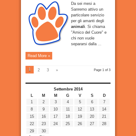
Da sei mesi a
Sanremo attivo un
particolare servizio
per gli amanti degli
animali
. Si chiama
"Amico del Cuore" e
chi non vuole
separarsi dalla ...
Read More »
1
2
3
»
Page 1 of 3
Settembre 2014
L
M
M
G
V
S
D
1
2
3
4
5
6
7
8
9
10
11
12
13
14
15
16
17
18
19
20
21
22
23
24
25
26
27
28
29
30