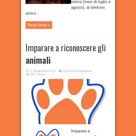
estiva (mesi di luglio e
agosto), al telefono
amico ...
Read More »
Imparare a riconoscere gli
animali
su
1 Settembre 2014
Commenti disabilitati
Imparare
882 Views
a
riconoscere
gli
animali
Imparare a