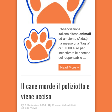
10mila
euro
L'Associazione
italiana difesa
animali
ed ambiente (Aidaa)
ha messo una "taglia"
di 10.000 euro per
incentivare le ricerche
del responsabile ...
Read More »
Il cane morde il poliziotto e
viene ucciso
su
1 Settembre 2014
Commenti disabilitati
Il
838 Views
cane