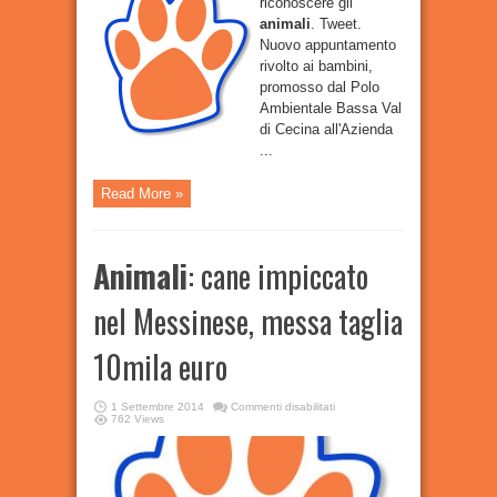
riconoscere gli
animali
. Tweet.
Nuovo appuntamento
rivolto ai bambini,
promosso dal Polo
Ambientale Bassa Val
di Cecina all'Azienda
...
Read More »
Animali
: cane impiccato
nel Messinese, messa taglia
10mila euro
su
1 Settembre 2014
Commenti disabilitati
Animali
:
762 Views
cane
impiccato
nel
Messinese,
messa
taglia