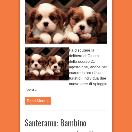
individua
due
nuove
spiagge
per
i
cani
ma
subito
polemica:
al
via
la
raccolta
firme
Fa discutere la
delibera di Giunta
dello scorso 21
agosto che, anche per
incrementare i flussi
turistici, individua due
nuove aree di spiaggia
libera ...
Read More »
Santeramo: Bambino