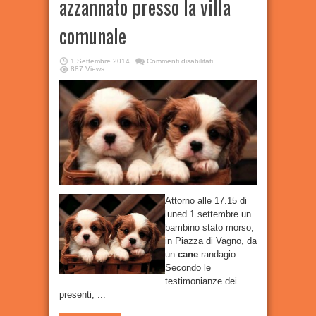
azzannato presso la villa
comunale
su
1 Settembre 2014
Commenti disabilitati
Santeramo:
887 Views
Bambino
azzannato
presso
la
villa
comunale
Attorno alle 17.15 di
luned 1 settembre un
bambino stato morso,
in Piazza di Vagno, da
un
cane
randagio.
Secondo le
testimonianze dei
presenti, ...