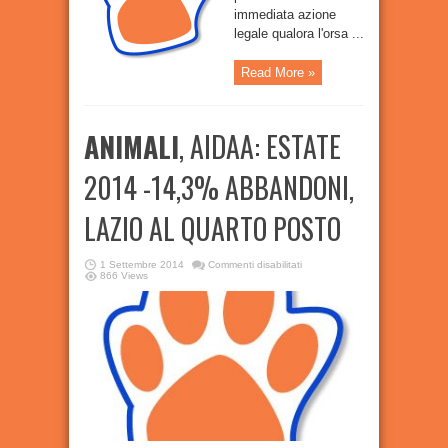
immediata azione
legale qualora l'orsa ...
Read More »
ANIMALI
, AIDAA: ESTATE
2014 -14,3% ABBANDONI,
LAZIO AL QUARTO POSTO
su
1 Settembre 2014
Commenti disabilitati
ANIMALI
,
866 Views
AIDAA:
ESTATE
2014
-14,3%
ABBANDONI,
LAZIO
AL
QUARTO
POSTO