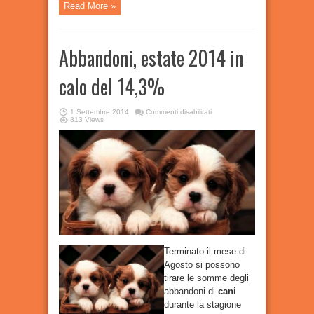
Read More »
Abbandoni, estate 2014 in
calo del 14,3%
su
1 Settembre 2014
Commenti disabilitati
Abbandoni,
813 Views
estate
2014
in
calo
del
14,3%
Terminato il mese di
Agosto si possono
tirare le somme degli
abbandoni di
cani
durante la stagione