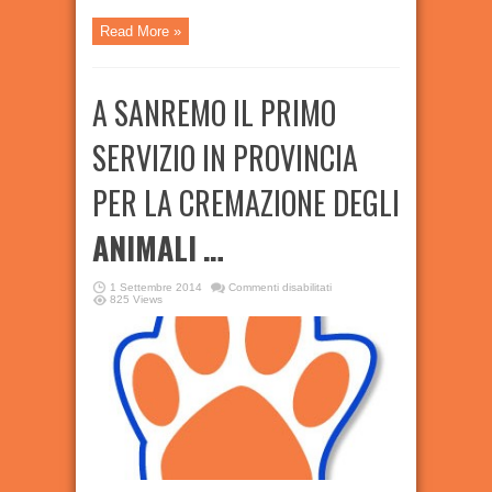
Read More »
A SANREMO IL PRIMO
SERVIZIO IN PROVINCIA
PER LA CREMAZIONE DEGLI
ANIMALI
…
su
1 Settembre 2014
Commenti disabilitati
A
825 Views
SANREMO
IL
PRIMO
SERVIZIO
IN
PROVINCIA
PER
LA
CREMAZIONE
DEGLI
ANIMALI
…