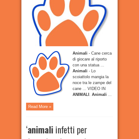
morde
il
poliziotto
e
viene
ucciso
Animali
- Cane cerca
di giocare al riporto
con una statua ...
Animali
- Lo
scoiattolo mangia la
noce tra le zampe del
cane ... VIDEO IN
ANIMALI
.
Animali
...
Read More »
‘
animali
infetti per