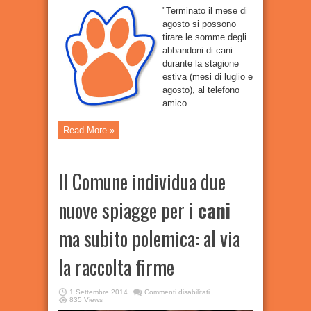
"Terminato il mese di
agosto si possono
tirare le somme degli
abbandoni di cani
durante la stagione
estiva (mesi di luglio e
agosto), al telefono
amico ...
Read More »
Il Comune individua due
nuove spiagge per i
cani
ma subito polemica: al via
la raccolta firme
su
1 Settembre 2014
Commenti disabilitati
Il
835 Views
Comune