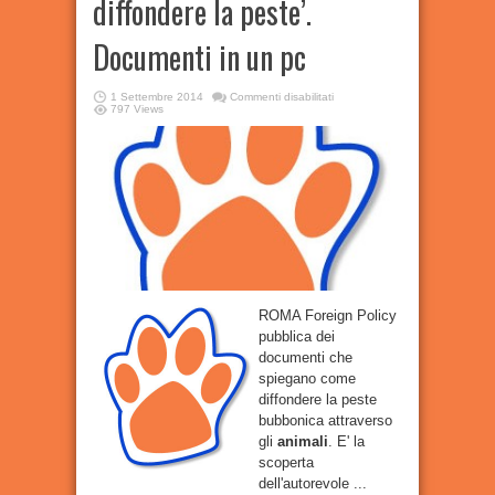
diffondere la peste’.
Documenti in un pc
su
1 Settembre 2014
Commenti disabilitati
‘
animali
797 Views
infetti
per
diffondere
la
peste’.
Documenti
in
un
pc
ROMA Foreign Policy
pubblica dei
documenti che
spiegano come
diffondere la peste
bubbonica attraverso
gli
animali
. E' la
scoperta
dell'autorevole ...